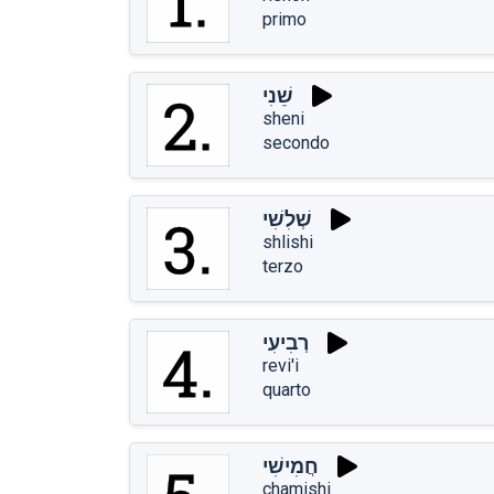
primo
שֵׁנִי
sheni
secondo
שְׁלִשִׁי
shlishi
terzo
רְבִיעִי
revi'i
quarto
חֲמִישִׁי
chamishi