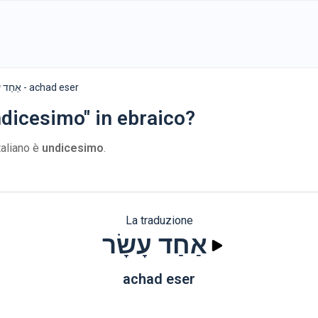
אַחַד עָשָׂר - achad eser
dicesimo" in ebraico?
taliano è
undicesimo
.
La traduzione
אַחַד עָשָׂר
achad eser