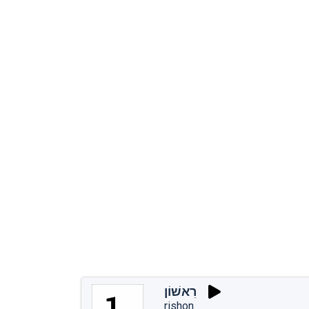
רִאשׁוֹן
rishon