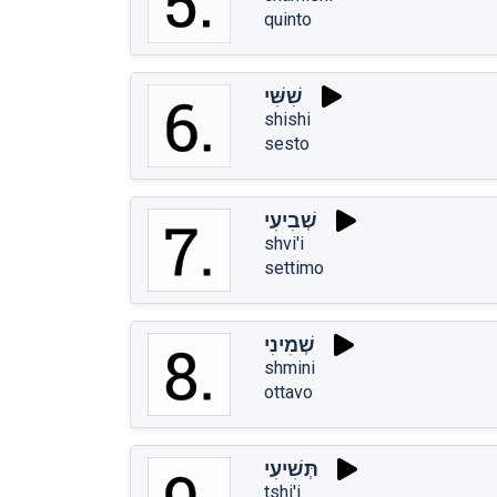
quinto
שִׁשִּׁי
shishi
sesto
שְׁבִיעִי
shvi'i
settimo
שְׁמִינִי
shmini
ottavo
תְּשִׁיעִי
tshi'i