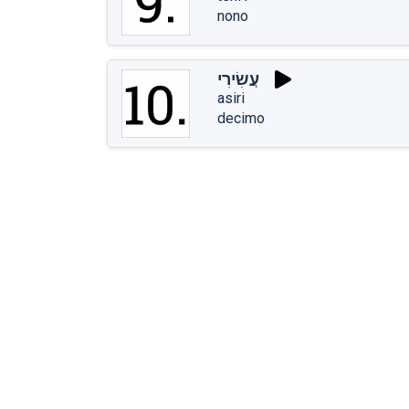
nono
עֲשִׂירִי
asiri
decimo