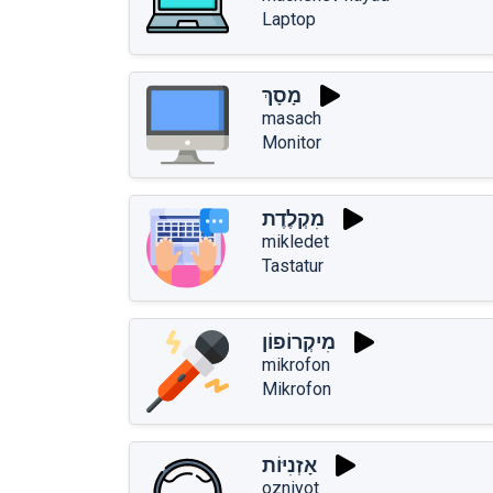
Laptop
מָסָךְ
masach
Monitor
מִקְלֶדֶת
mikledet
Tastatur
מִיקְרוֹפוֹן
mikrofon
Mikrofon
אָזְנִיּוֹת
ozniyot