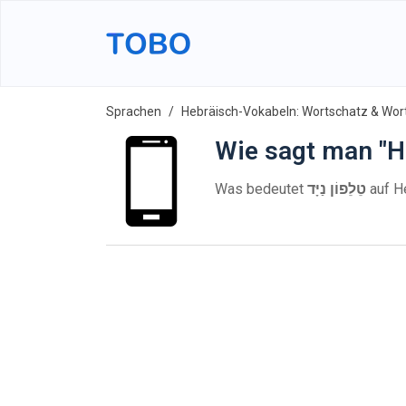
Sprachen
Hebräisch-Vokabeln: Wortschatz & Wort
Wie sagt man "H
Was bedeutet
טֵלֵפוֹן נַיָּד
auf H