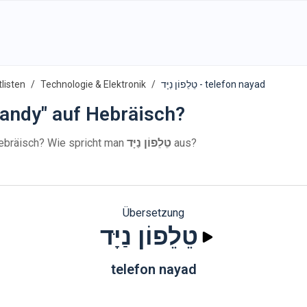
listen
Technologie & Elektronik
טֵלֵפוֹן נַיָּד - telefon nayad
andy" auf Hebräisch?
ebräisch? Wie spricht man
טֵלֵפוֹן נַיָּד
aus?
Übersetzung
טֵלֵפוֹן נַיָּד
telefon nayad