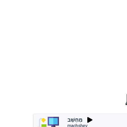
מַחְשֵׁב
machshev