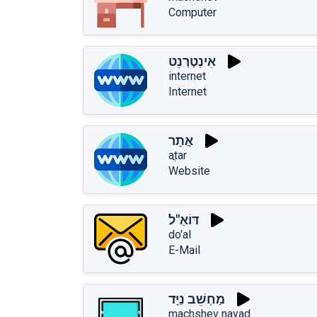
Computer
אִינְטֶרְנֵט
internet
Internet
אֲתָר
aֲtar
Website
דּוֹאַ"ל
do'al
E-Mail
מַחְשֵׁב נַיָּד
machshev nayad