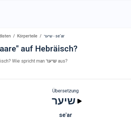
listen
Körperteile
שיער - se'ar
aare" auf Hebräisch?
isch? Wie spricht man
שיער
aus?
Übersetzung
שיער
se'ar