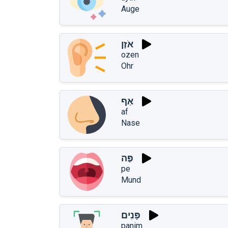
Auge
אֹזֶן
ozen
Ohr
אַף
af
Nase
פֶּה
pe
Mund
פָּנִים
panim