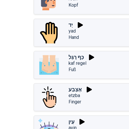
Kopf
יָד
yad
Hand
כַּף רֶגֶל
kaf regel
Fuß
אֶצְבַּע
etzba
Finger
עַיִן
ayin