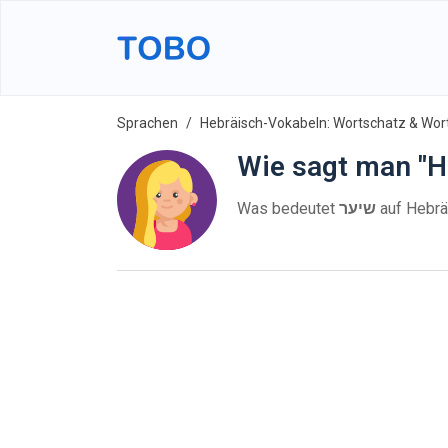
Sprachen
Hebräisch-Vokabeln: Wortschatz & Wort
Wie sagt man "H
Was bedeutet
שיער
auf Hebrä