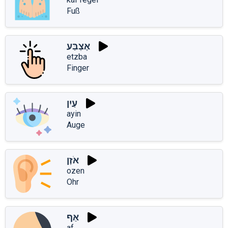
Fuß
אֶצְבַּע
etzba
Finger
עַיִן
ayin
Auge
אֹזֶן
ozen
Ohr
אַף
af