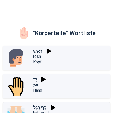
"Körperteile" Wortliste
רֹאשׁ
rosh
Kopf
יָד
yad
Hand
כַּף רֶגֶל
kaf regel