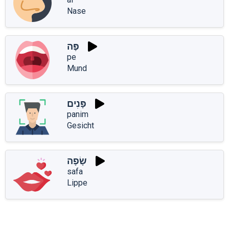
Nase
פֶּה
pe
Mund
פָּנִים
panim
Gesicht
שָׂפָה
safa
Lippe