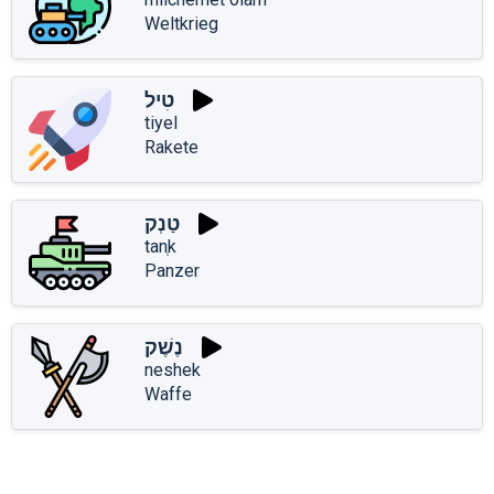
Weltkrieg
טִיל
tiyel
Rakete
טַנְק
tanְk
Panzer
נֶשֶׁק
neshek
Waffe