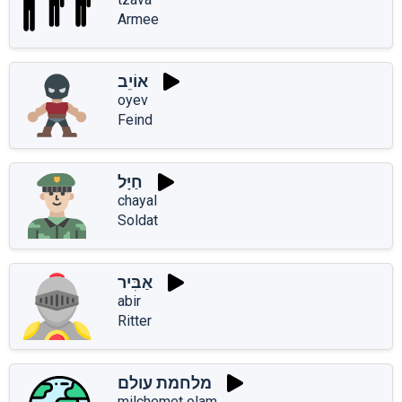
Armee
אוֹיֵב
oyev
Feind
חַיָּל
chayal
Soldat
אַבִּיר
abir
Ritter
מלחמת עולם
milchemet olam