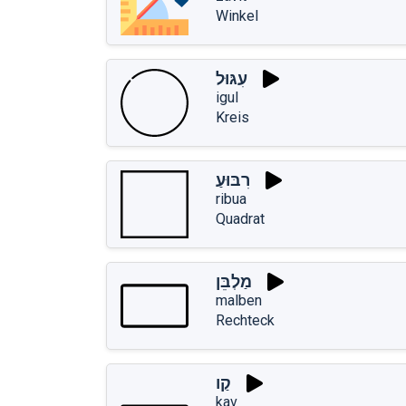
Winkel
עִגּוּל
igul
Kreis
רִבּוּעַ
ribua
Quadrat
מַלְבֵּן
malben
Rechteck
קַו
kav