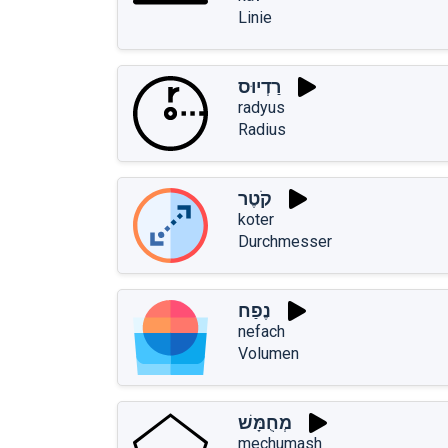
Linie
רַדְיוּס
radyus
Radius
קֹטֶר
koter
Durchmesser
נֶפַח
nefach
Volumen
מְחֻמָּשׁ
mechumash