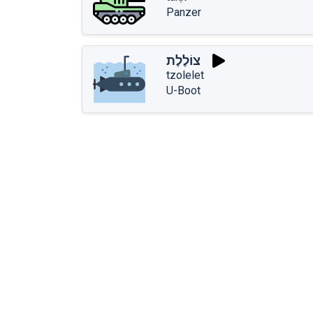
Panzer
צוֹלֶלֶת
tzolelet
U-Boot