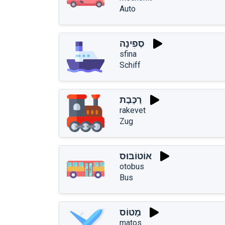
Auto
סְפִינָה
sfina
Schiff
רַכֶּבֶת
rakevet
Zug
אוֹטוֹבּוּס
otobus
Bus
מָטוֹס
matos