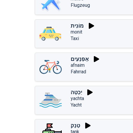
Flugzeug
מוֹנִית
monit
Taxi
אָפְנָעִים
afnaim
Fahrrad
יַכְטָה
yachta
Yacht
טַנְק
tanְk