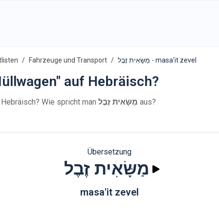
listen
Fahrzeuge und Transport
מַשָּׂאִית זֶבֶל - masa'it zevel
üllwagen" auf Hebräisch?
 Hebräisch? Wie spricht man
מַשָּׂאִית זֶבֶל
aus?
Übersetzung
מַשָּׂאִית זֶבֶל
masa'it zevel