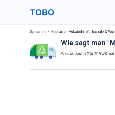
Sprachen
Hebräisch-Vokabeln: Wortschatz & Wort
Wie sagt man "M
Was bedeutet
מַשָּׂאִית זֶבֶל
auf