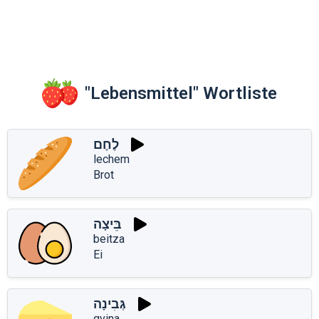
"Lebensmittel" Wortliste
לֶחֶם
lechem
Brot
בֵּיצָה
beitza
Ei
גְּבִינָה
gvina