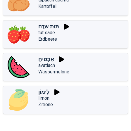
Kartoffel
תּוּת שָׂדֶה
tut sade
Erdbeere
אֲבַטִּיחַ
avatiach
Wassermelone
לִימוֹן
limon
Zitrone