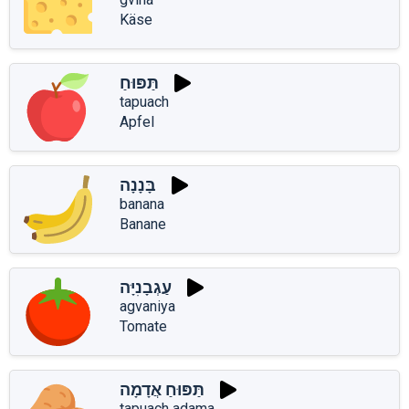
Käse
תַּפּוּחַ
tapuach
Apfel
בָּנָנָה
banana
Banane
עַגְבָנִיָּה
agvaniya
Tomate
תַּפּוּחַ אֲדָמָה
tapuach adama