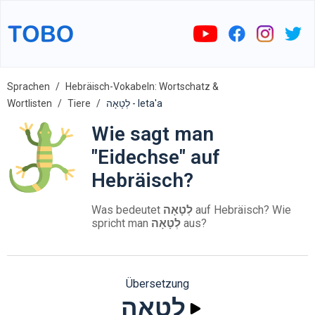
Sprachen
Hebräisch-Vokabeln: Wortschatz &
Wortlisten
Tiere
לְטָאָה - leta'a
Wie sagt man
"Eidechse" auf
Hebräisch?
Was bedeutet
לְטָאָה
auf Hebräisch? Wie
spricht man
לְטָאָה
aus?
Übersetzung
לְטָאָה