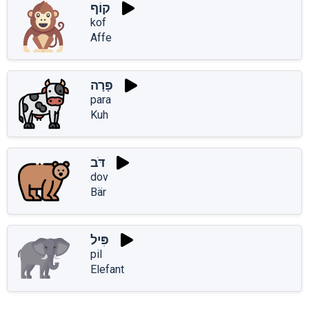
קוֹף
kof
Affe
פָּרָה
para
Kuh
דֹּב
dov
Bär
פִּיל
pil
Elefant