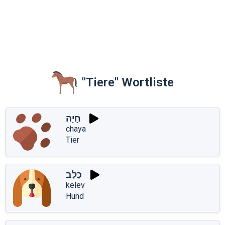
"Tiere" Wortliste
חָיָה
chaya
Tier
כֶּלֶב
kelev
Hund