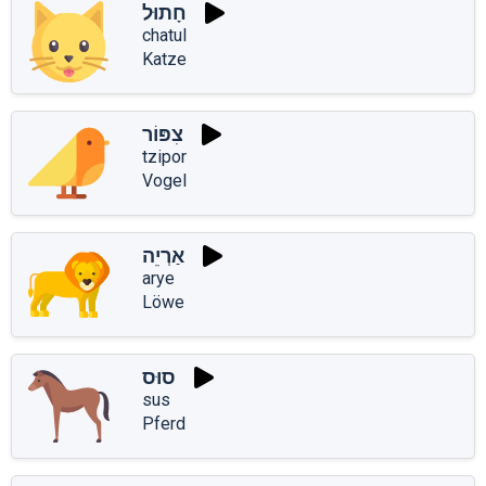
חָתוּל
chatul
Katze
צִפּוֹר
tzipor
Vogel
אַרְיֵה
arye
Löwe
סוּס
sus
Pferd