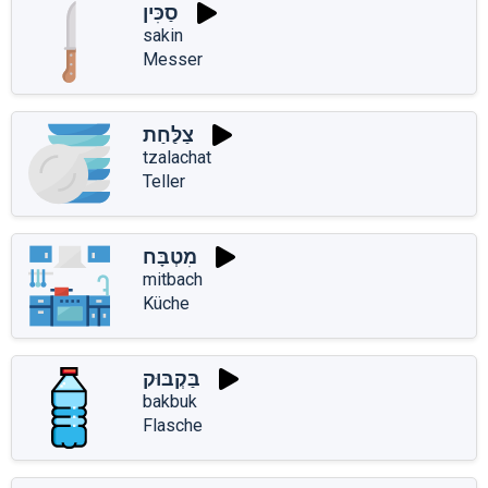
סַכִּין
sakin
Messer
צַלַּחַת
tzalachat
Teller
מִטְבָּח
mitbach
Küche
בַּקְבּוּק
bakbuk
Flasche