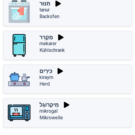
תַּנּוּר
tanur
Backofen
מְקָרֵר
mekarer
Kühlschrank
כִּירַיִם
kiraym
Herd
מִיקְרוֹגַל
mikrogal
Mikrowelle