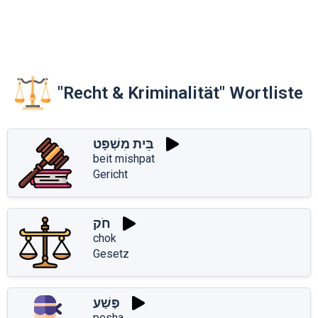
"Recht & Kriminalität" Wortliste
בֵּית מִשְׁפָּט
beit mishpat
Gericht
חֹק
chok
Gesetz
פֶּשַׁע
pesha