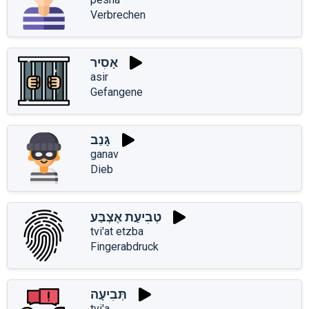
Verbrechen
אָסִיר
asir
Gefangene
גָּנַב
ganav
Dieb
טְבִיעַת אֶצְבַּע
tvi'at etzba
Fingerabdruck
תְּבִיעָה
tvi'a