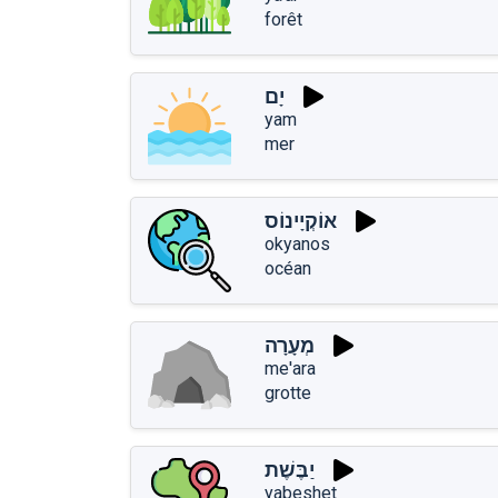
forêt
יָם
yam
mer
אוֹקְיָינוֹס
okyanos
océan
מְעָרָה
me'ara
grotte
יַבֶּשֶׁת
yabeshet