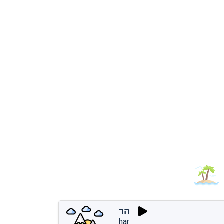
הַר
har