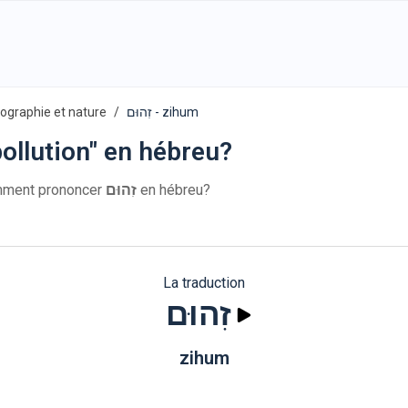
ographie et nature
זִהוּם - zihum
ollution" en hébreu?
u: זִהוּם. Comment prononcer
זִהוּם
en hébreu?
La traduction
זִהוּם
zihum