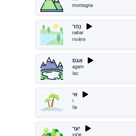
montagne
נָהָר
nahar
rivière
אֲגָם
aֲgam
lac
אִי
i
île
יַעַר
ya'ar