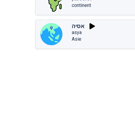
continent
אסיה
asya
Asie