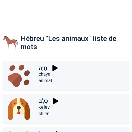
Hébreu "Les animaux" liste de
mots
חָיָה
chaya
animal
כֶּלֶב
kelev
chien