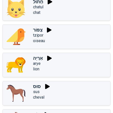
חָתוּל
chatul
chat
צִפּוֹר
tzipor
oiseau
אַרְיֵה
arye
lion
סוּס
sus
cheval