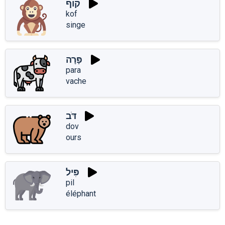
קוֹף
kof
singe
פָּרָה
para
vache
דֹּב
dov
ours
פִּיל
pil
éléphant