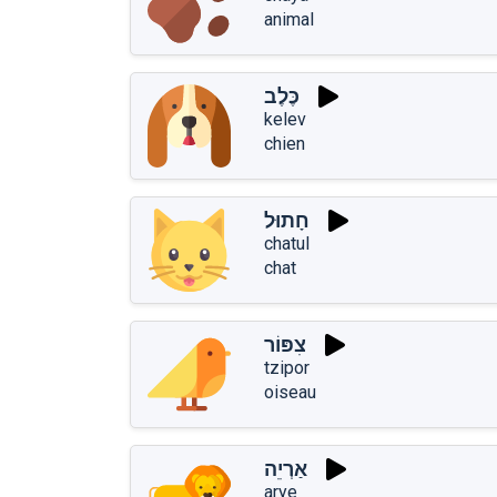
animal
כֶּלֶב
kelev
chien
חָתוּל
chatul
chat
צִפּוֹר
tzipor
oiseau
אַרְיֵה
arye