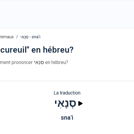
animaux
סְנָאִי - sna'i
cureuil" en hébreu?
: סְנָאִי. Comment prononcer
סְנָאִי
en hébreu?
La traduction
סְנָאִי
sna'i