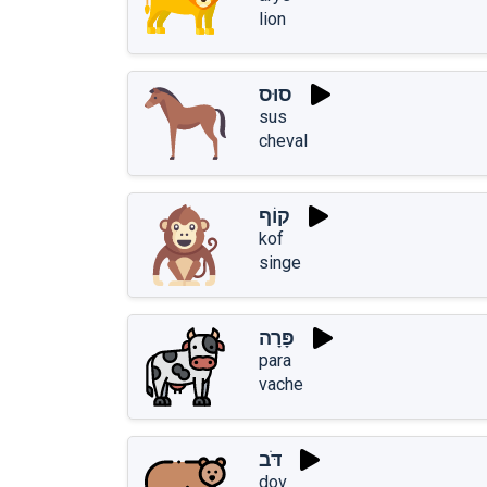
lion
סוּס
sus
cheval
קוֹף
kof
singe
פָּרָה
para
vache
דֹּב
dov