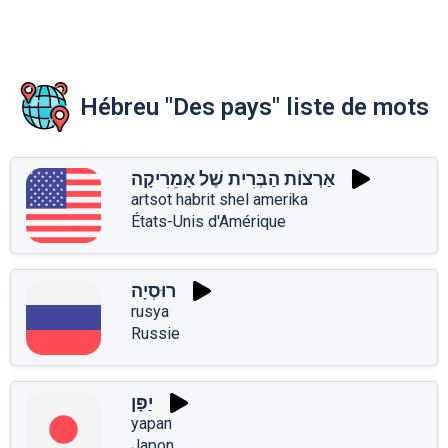
Hébreu "Des pays" liste de mots
אַרְצוֹת הַבְּרִית שֶׁל אָמֵרִיקָה
artsot habrit shel amerika
États-Unis d'Amérique
רוּסְיָה
rusya
Russie
יַפָּן
yapan
Japon