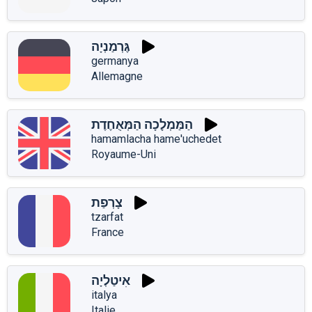
גֶּרְמַנְיָה
germanya
Allemagne
הַמַּמְלָכָה הַמְּאֻחֶדֶת
hamamlacha hame'uchedet
Royaume-Uni
צָרְפַת
tzarfat
France
אִיטַלְיָה
italya
Italie