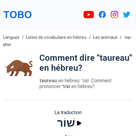
Langues
Listes de vocabulaire en hébreu
Les animaux
שׁוֹר -
shׁvֹr
Comment dire "taureau"
en hébreu?
taureau
en hébreu: שׁוֹר. Comment
prononcer
שׁוֹר
en hébreu?
La traduction
שׁוֹר