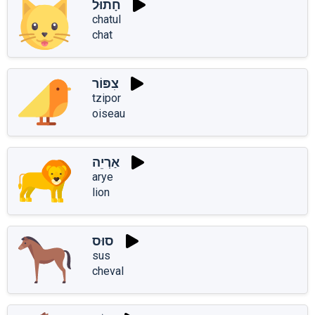
חָתוּל
chatul
chat
צִפּוֹר
tzipor
oiseau
אַרְיֵה
arye
lion
סוּס
sus
cheval