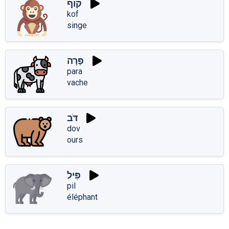
קוֹף
kof
singe
פָּרָה
para
vache
דֹּב
dov
ours
פִּיל
pil
éléphant