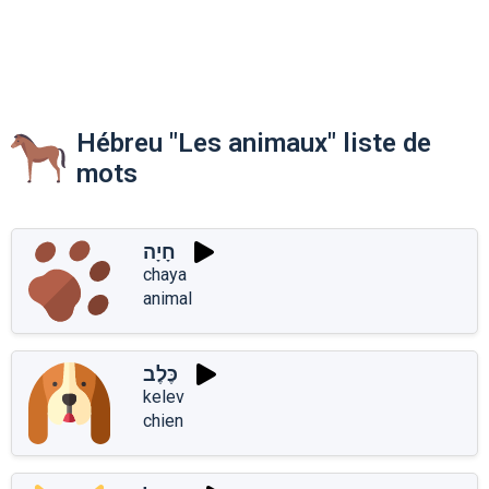
Hébreu "Les animaux" liste de
mots
חָיָה
chaya
animal
כֶּלֶב
kelev
chien