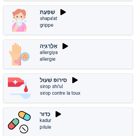
שַׁפַּעַת
shapa'at
grippe
אָלֶרְגִּיָּה
allergiya
allergie
סִירוֹפּ שִׁעוּל
sirop shi'ul
sirop contre la toux
כַּדּוּר
kadur
pilule