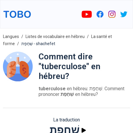
Langues
Listes de vocabulaire en hébreu
La santé et
forme
שַׁחֶפֶת - shachefet
Comment dire
"tuberculose" en
hébreu?
tuberculose
en hébreu: שַׁחֶפֶת. Comment
prononcer
שַׁחֶפֶת
en hébreu?
La traduction
שַׁחֶפֶת