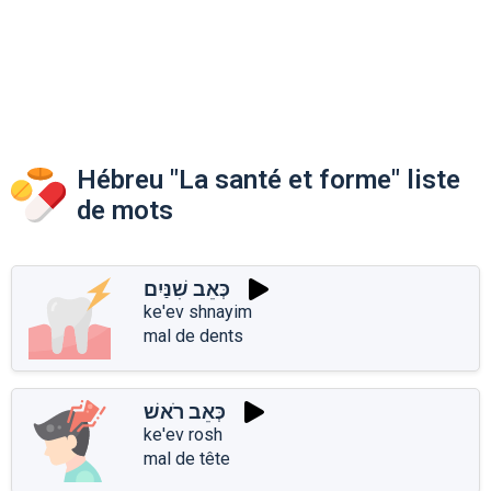
Hébreu "La santé et forme" liste
de mots
כְּאֵב שִׁנַּיִם
ke'ev shnayim
mal de dents
כְּאֵב רֹאשׁ
ke'ev rosh
mal de tête