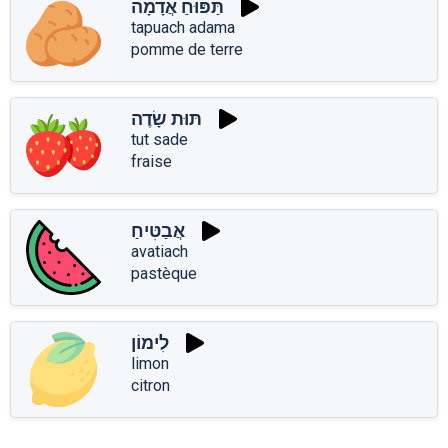
תַּפּוּחַ אֲדָמָה
tapuach adama
pomme de terre
תּוּת שָׂדֶה
tut sade
fraise
אֲבַטִּיחַ
avatiach
pastèque
לִימוֹן
limon
citron