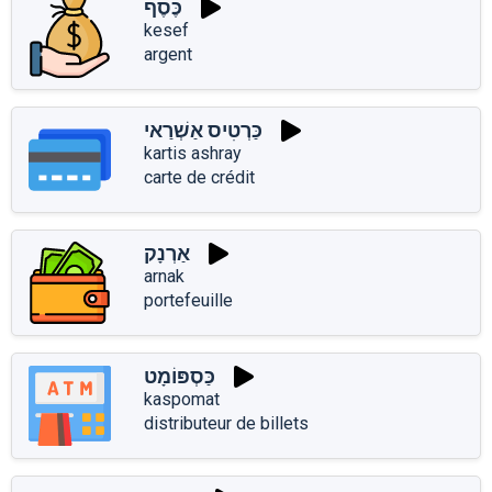
כֶּסֶף
kesef
argent
כַּרְטִיס אַשְׁרַאי
kartis ashray
carte de crédit
אַרְנָק
arnak
portefeuille
כַּסְפּוֹמָט
kaspomat
distributeur de billets