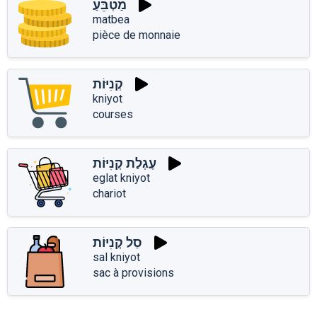
מַטְבֵּעַ
matbea
pièce de monnaie
קְנִיּוֹת
kniyot
courses
עֶגְלַת קְנִיּוֹת
eglat kniyot
chariot
סַל קְנִיּוֹת
sal kniyot
sac à provisions