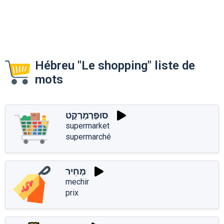
Hébreu "Le shopping" liste de
mots
סוּפֶּרְמַרְקֶט
supermarket
supermarché
מְחִיר
mechir
prix