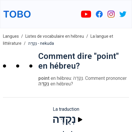
Langues
Listes de vocabulaire en hébreu
La langue et
littérature
נְקֻדָּה - nekuda
Comment dire "point"
en hébreu?
point
en hébreu: נְקֻדָּה. Comment prononcer
נְקֻדָּה
en hébreu?
La traduction
נְקֻדָּה