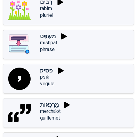
רַבִּים
rabim
pluriel
מִשְׁפָּט
mishpat
phrase
פסיק
psik
virgule
מֵרְכָאוֹת
mercha'ot
guillemet