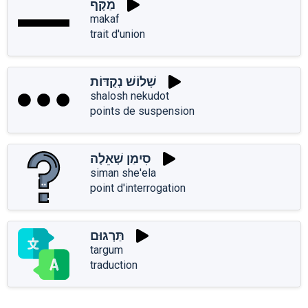
מַקָּף
makaf
trait d'union
שָׁלוֹשׁ נְקֻדּוֹת
shalosh nekudot
points de suspension
סִימַן שְׁאֵלָה
siman she'ela
point d'interrogation
תַּרְגּוּם
targum
traduction