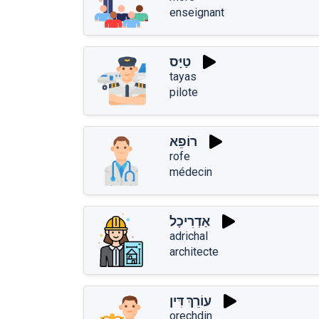
enseignant
טַיָּס
tayas
pilote
רוֹפֵא
rofe
médecin
אַדְרִיכָל
adrichal
architecte
עוֹרֵךְ דִּין
orechdin