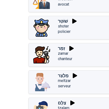
avocat
שׁוֹטֵר
shoter
policier
זַמָּר
zamar
chanteur
מֶלְצַר
meltzar
serveur
צַלָּם
tzalam