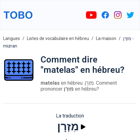
Langues
Listes de vocabulaire en hébreu
La maison
מִזְרָן -
mizran
Comment dire
"matelas" en hébreu?
matelas
en hébreu: מִזְרָן. Comment
prononcer
מִזְרָן
en hébreu?
La traduction
מִזְרָן