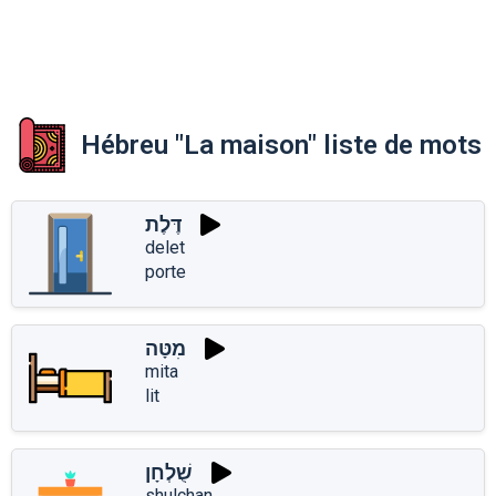
Hébreu "La maison" liste de mots
דֶּלֶת
delet
porte
מִטָּה
mita
lit
שֻׁלְחָן
shulchan