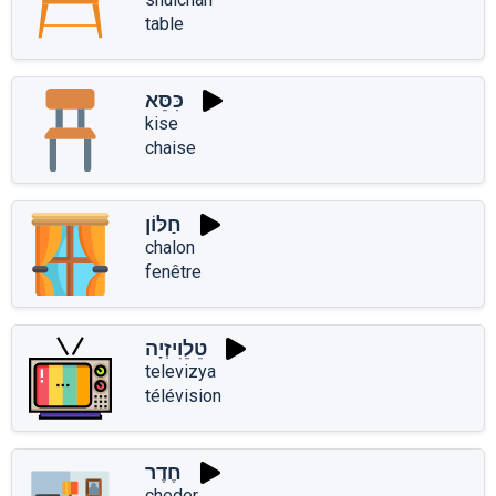
table
כִּסֵּא
kise
chaise
חַלּוֹן
chalon
fenêtre
טֵלֵוִיזְיָה
televizya
télévision
חֶדֶר
cheder