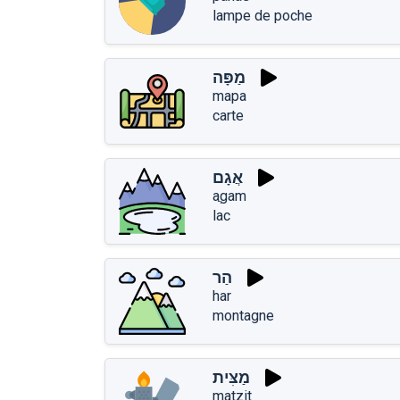
lampe de poche
מַפָּה
mapa
carte
אֲגָם
aֲgam
lac
הַר
har
montagne
מַצִּית
matzit