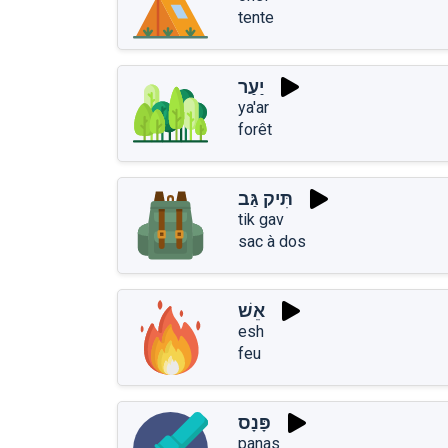
tente
יַעַר
ya'ar
forêt
תִּיק גַּב
tik gav
sac à dos
אֵשׁ
esh
feu
פָּנָס
panas