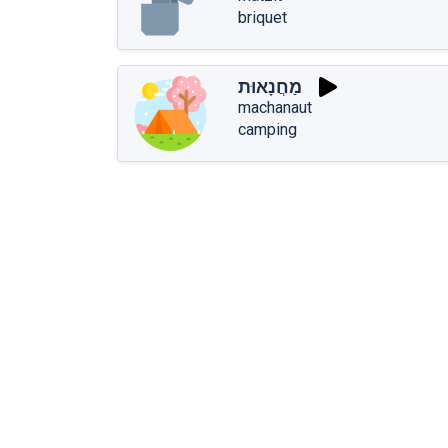
briquet
מַחֲנָאוּת
machanaut
camping