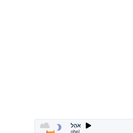
אֹהֶל
ohel