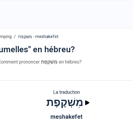
amping
מִשְׁקֶפֶת - meshakefet
umelles" en hébreu?
hébreu: מִשְׁקֶפֶת. Comment prononcer
מִשְׁקֶפֶת
en hébreu?
La traduction
מִשְׁקֶפֶת
meshakefet