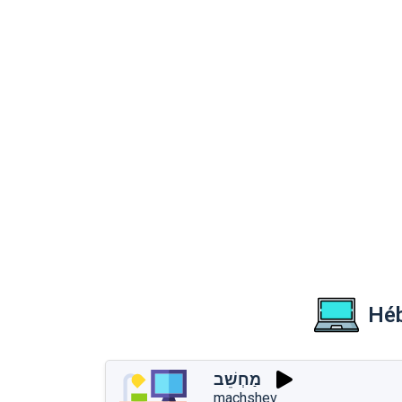
Héb
מַחְשֵׁב
machshev