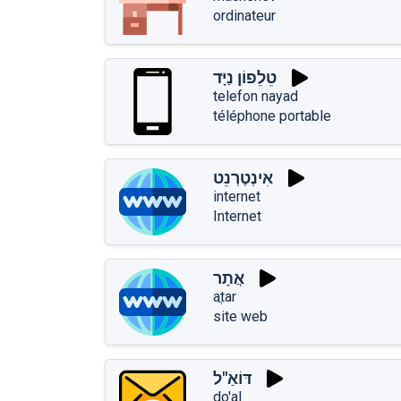
ordinateur
טֵלֵפוֹן נַיָּד
telefon nayad
téléphone portable
אִינְטֶרְנֵט
internet
Internet
אֲתָר
aֲtar
site web
דּוֹאַ"ל
do'al