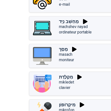
e-mail
מַחְשֵׁב נַיָּד
machshev nayad
ordinateur portable
מָסָךְ
masach
moniteur
מִקְלֶדֶת
mikledet
clavier
מִיקְרוֹפוֹן
mikrofon