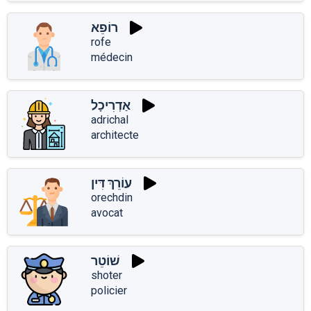
רוֹפֵא
rofe
médecin
אַדְרִיכָל
adrichal
architecte
עוֹרֵךְ דִּין
orechdin
avocat
שׁוֹטֵר
shoter
policier