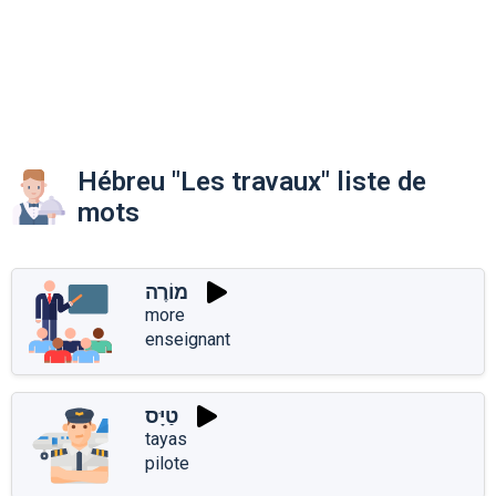
Hébreu "Les travaux" liste de
mots
מוֹרֶה
more
enseignant
טַיָּס
tayas
pilote