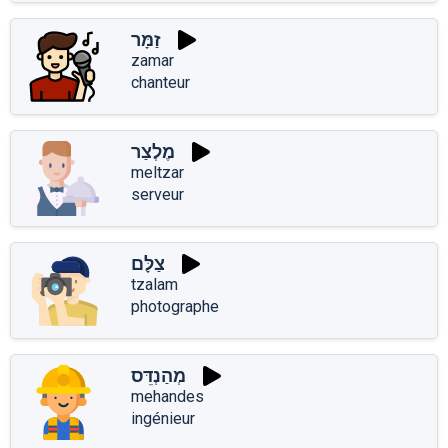
זַמָּר
zamar
chanteur
מֶלְצַר
meltzar
serveur
צַלָּם
tzalam
photographe
מְהַנְדֵּס
mehandes
ingénieur