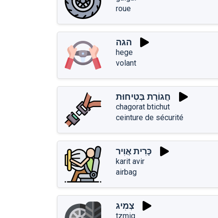
roue
הגה
hege
volant
חֲגוֹרַת בְּטִיחוּת
chagorat btichut
ceinture de sécurité
כָּרִית אֲוִיר
karit avir
airbag
צְמִיג
tzmig