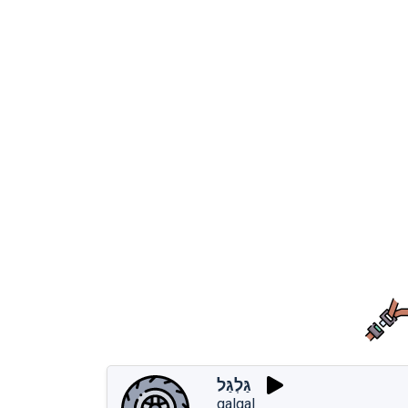
גַּלְגַּל
galgal