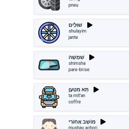
pneu
שׁוּלַיִם
shulayim
jante
שִׁמְשָׁה
shimsha
pare-brise
תָּא מִטְעָן
ta mit'an
coffre
מוֹשָׁב אֲחוֹרִי
mushav achori