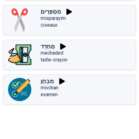
מִסְפָּרַיִם
misparayim
ciseaux
מְחַדֵּד
mechaded
taille-crayon
מִבְחָן
mivchan
examen