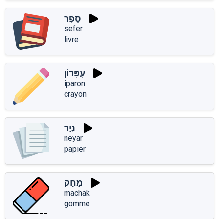
סֵפֶר
sefer
livre
עִפָּרוֹן
iparon
crayon
נְיָר
neyar
papier
מַחַק
machak
gomme