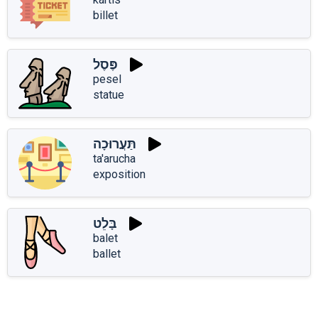
billet
פֶּסֶל
pesel
statue
תַּעֲרוּכָה
ta'arucha
exposition
בָּלֵט
balet
ballet