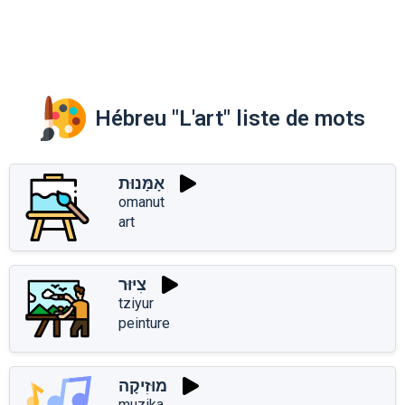
Hébreu "L'art" liste de mots
אָמָּנוּת
omanut
art
צִיּוּר
tziyur
peinture
מוּזִיקָה
muzika