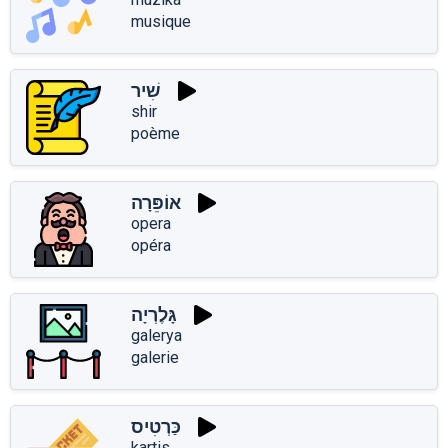
musique
שִׁיר
shir
poème
אוֹפֵּרָה
opera
opéra
גָּלֶרְיָה
galerya
galerie
כַּרְטִיס
kartis