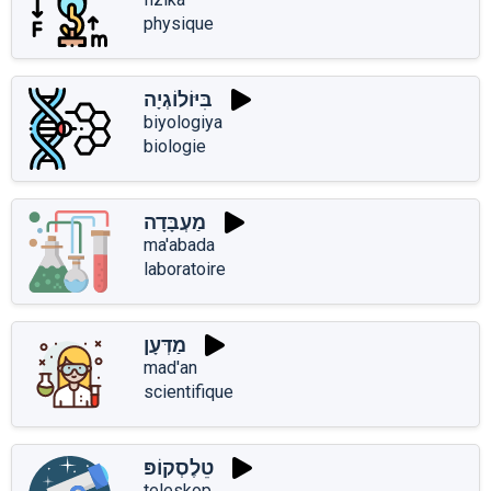
physique
בִּיּוֹלוֹגְיָה
biyologiya
biologie
מַעְבָּדָה
ma'abada
laboratoire
מַדְּעָן
mad'an
scientifique
טֵלֶסְקוֹפּ
teleskop