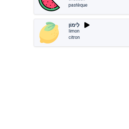
pastèque
לִימוֹן
limon
citron