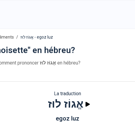
liments
אֱגוֹז לוּז - egoz luz
oisette" en hébreu?
breu: אֱגוֹז לוּז. Comment prononcer
אֱגוֹז לוּז
en hébreu?
La traduction
אֱגוֹז לוּז
egoz luz