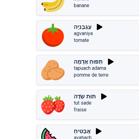
banane
עַגְבָנִיָּה
agvaniya
tomate
תַּפּוּחַ אֲדָמָה
tapuach adama
pomme de terre
תּוּת שָׂדֶה
tut sade
fraise
אֲבַטִּיחַ
avatiach