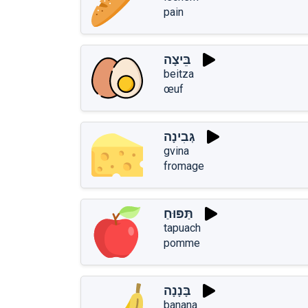
pain
בֵּיצָה
beitza
œuf
גְּבִינָה
gvina
fromage
תַּפּוּחַ
tapuach
pomme
בָּנָנָה
banana