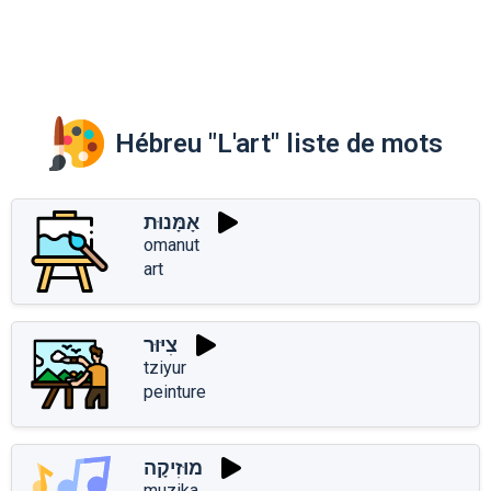
Hébreu "L'art" liste de mots
אָמָּנוּת
omanut
art
צִיּוּר
tziyur
peinture
מוּזִיקָה
muzika