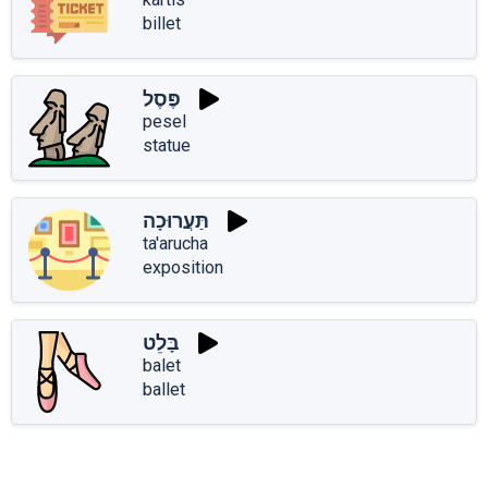
billet
פֶּסֶל
pesel
statue
תַּעֲרוּכָה
ta'arucha
exposition
בָּלֵט
balet
ballet