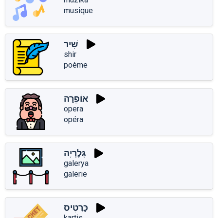
musique
שִׁיר
shir
poème
אוֹפֵּרָה
opera
opéra
גָּלֶרְיָה
galerya
galerie
כַּרְטִיס
kartis