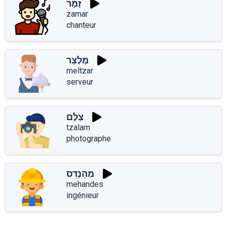
זַמָּר
zamar
chanteur
מֶלְצַר
meltzar
serveur
צַלָּם
tzalam
photographe
מְהַנְדֵּס
mehandes
ingénieur