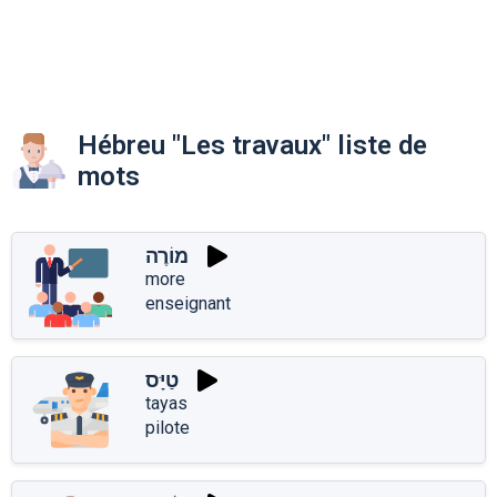
Hébreu "Les travaux" liste de
mots
מוֹרֶה
more
enseignant
טַיָּס
tayas
pilote