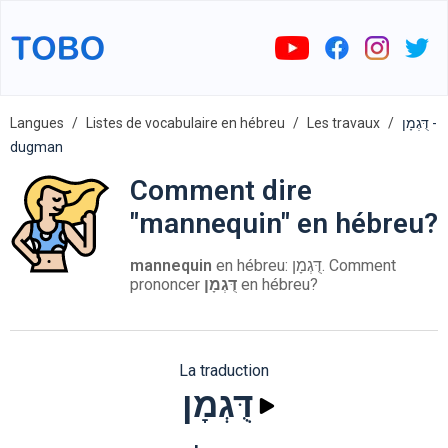
Langues
Listes de vocabulaire en hébreu
Les travaux
דֻּגְמָן -
dugman
Comment dire
"mannequin" en hébreu?
mannequin
en hébreu: דֻּגְמָן. Comment
prononcer
דֻּגְמָן
en hébreu?
La traduction
דֻּגְמָן