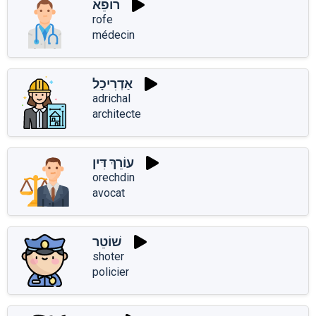
רוֹפֵא
rofe
médecin
אַדְרִיכָל
adrichal
architecte
עוֹרֵךְ דִּין
orechdin
avocat
שׁוֹטֵר
shoter
policier