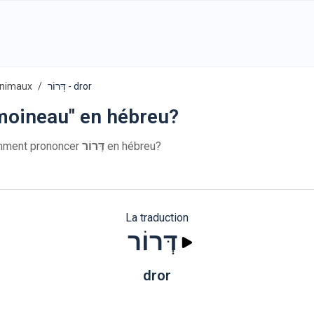
animaux
דְּרוֹר - dror
moineau" en hébreu?
u: דְּרוֹר. Comment prononcer
דְּרוֹר
en hébreu?
La traduction
דְּרוֹר
dror