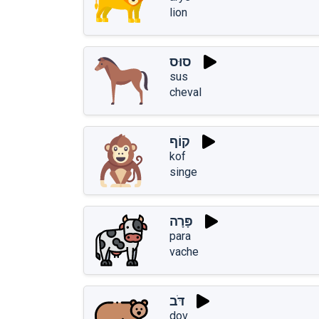
lion
סוּס
sus
cheval
קוֹף
kof
singe
פָּרָה
para
vache
דֹּב
dov