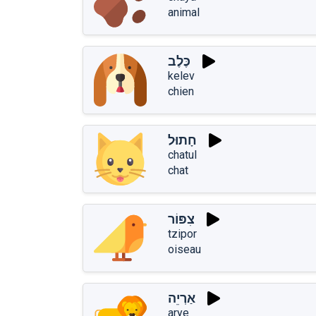
animal
כֶּלֶב
kelev
chien
חָתוּל
chatul
chat
צִפּוֹר
tzipor
oiseau
אַרְיֵה
arye