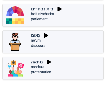
בֵּית נִבְחָרִים
beit nivcharim
parlement
נְאוּם
ne'um
discours
מְחָאָה
mecha'a
protestation