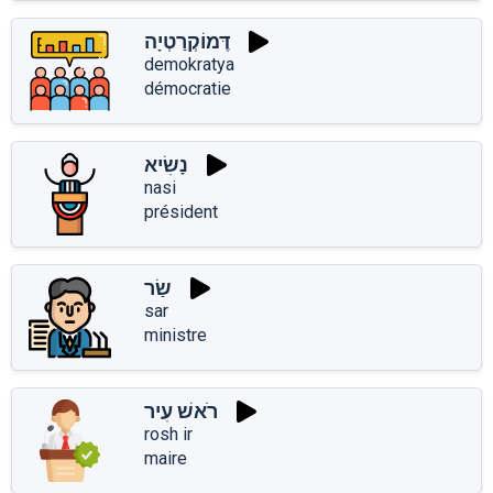
דֶּמוֹקְרַטְיָה
demokratya
démocratie
נָשִׂיא
nasi
président
שַׂר
sar
ministre
רֹאשׁ עִיר
rosh ir
maire