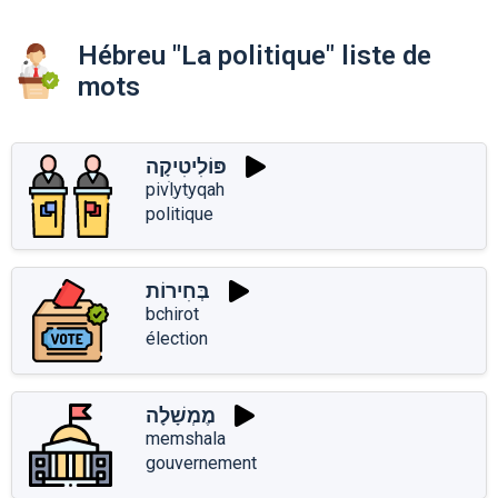
Hébreu "La politique" liste de
mots
פּוֹלִיטִיקָה
pivֹlִytִyqah
politique
בְּחִירוֹת
bchirot
élection
מֶמְשָׁלָה
memshala
gouvernement