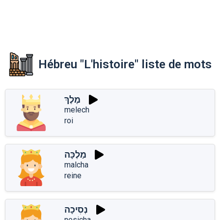
Hébreu "L'histoire" liste de mots
מֶלֶךְ
melech
roi
מַלְכָּה
malcha
reine
נְסִיכָה
nesicha