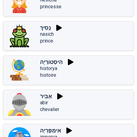
princesse
נָסִיךְ
nasich
prince
הִיסְטוֹרְיָה
historya
histoire
אַבִּיר
abir
chevalier
אִימְפֶּרְיָה
imperya