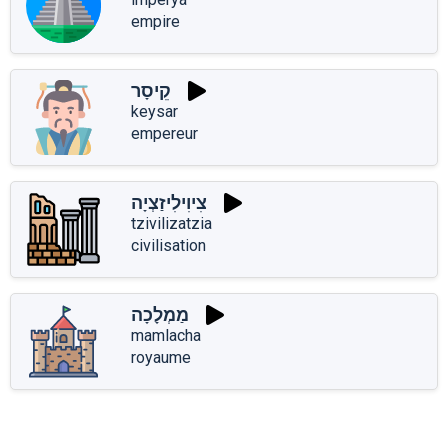
empire
קֵיסָר
keysar
empereur
צִיוִילִיזַצְיָה
tzivilizatzia
civilisation
מַמְלָכָה
mamlacha
royaume