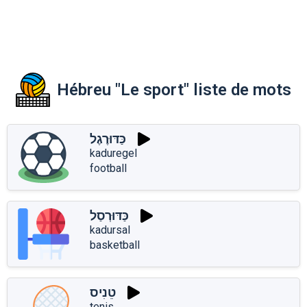
Hébreu "Le sport" liste de mots
כַּדּוּרֶגֶל
kaduregel
football
כַּדּוּרְסַל
kadursal
basketball
טֵנִיס
tenis