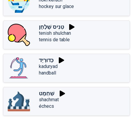
hockey sur glace
טֵנִיס שֻׁלְחָן
tenish shulchan
tennis de table
כַּדּוּרְיָד
kaduryad
handball
שַׁחְמָט
shachmat
échecs