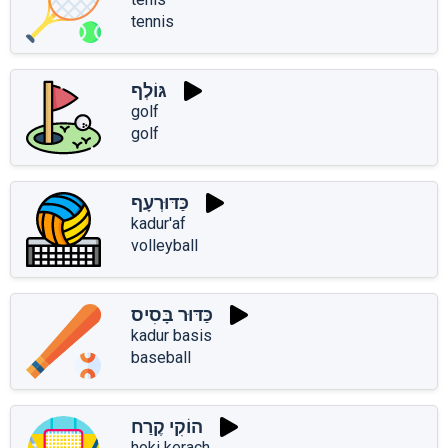
tennis
גּוֹלְף
golf
golf
כַּדּוּרְעָף
kadur'af
volleyball
כַּדּוּר בָּסִיס
kadur basis
baseball
הוֹקִי קֶרַח
hoki kerach