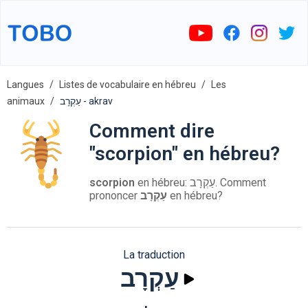
Langues
Listes de vocabulaire en hébreu
Les
animaux
עַקְרָב - akrav
Comment dire
"scorpion" en hébreu?
scorpion
en hébreu: עַקְרָב. Comment
prononcer
עַקְרָב
en hébreu?
La traduction
עַקְרָב