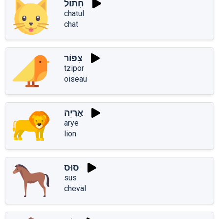
חָתוּל
chatul
chat
צִפּוֹר
tzipor
oiseau
אַרְיֵה
arye
lion
סוּס
sus
cheval