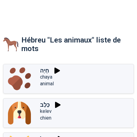
Hébreu "Les animaux" liste de
mots
חָיָה
chaya
animal
כֶּלֶב
kelev
chien