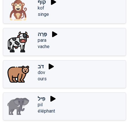
קוֹף
kof
singe
פָּרָה
para
vache
דֹּב
dov
ours
פִּיל
pil
éléphant