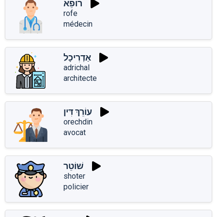
רוֹפֵא
rofe
médecin
אַדְרִיכָל
adrichal
architecte
עוֹרֵךְ דִּין
orechdin
avocat
שׁוֹטֵר
shoter
policier