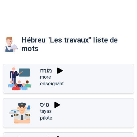
Hébreu "Les travaux" liste de
mots
מוֹרֶה
more
enseignant
טַיָּס
tayas
pilote