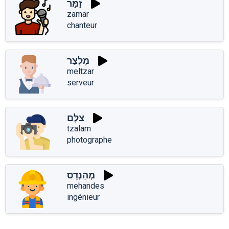
זַמָּר
zamar
chanteur
מֶלְצַר
meltzar
serveur
צַלָּם
tzalam
photographe
מְהַנְדֵּס
mehandes
ingénieur