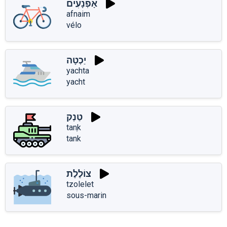
אָפְנָעִים
afnaim
vélo
יַכְטָה
yachta
yacht
טַנְק
tanְk
tank
צוֹלֶלֶת
tzolelet
sous-marin