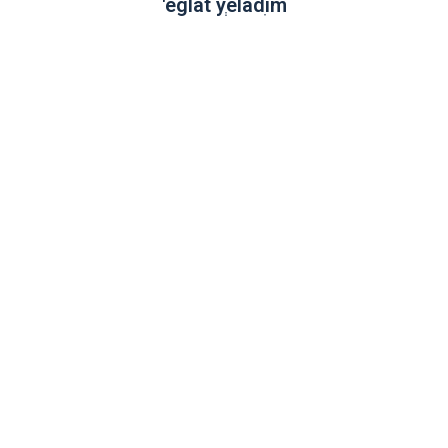
'eglat yְeladִim