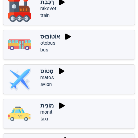
רַכֶּבֶת
rakevet
train
אוֹטוֹבּוּס
otobus
bus
מָטוֹס
matos
avion
מוֹנִית
monit
taxi