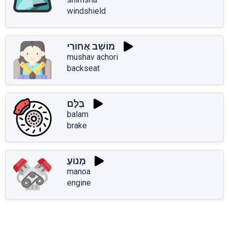
windshield
מוֹשָׁב אֲחוֹרִי
mushav achori
backseat
בַּלָּם
balam
brake
מָנוֹעַ
manoa
engine