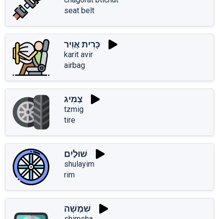
seat belt
כָּרִית אֲוִיר
karit avir
airbag
צְמִיג
tzmig
tire
שׁוּלַיִם
shulayim
rim
שִׁמְשָׁה
shimsha