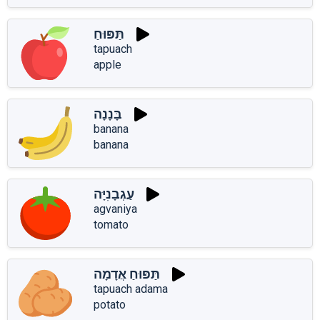
תַּפּוּחַ
tapuach
apple
בָּנָנָה
banana
banana
עַגְבָנִיָּה
agvaniya
tomato
תַּפּוּחַ אֲדָמָה
tapuach adama
potato