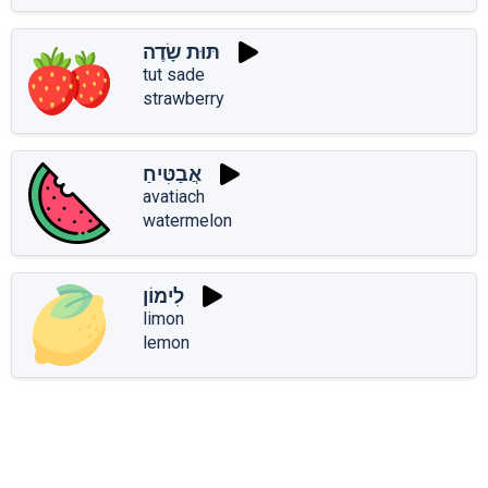
תּוּת שָׂדֶה
tut sade
strawberry
אֲבַטִּיחַ
avatiach
watermelon
לִימוֹן
limon
lemon