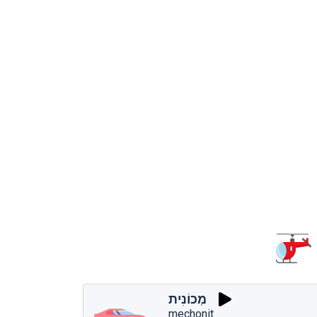
מְכוֹנִית
mechonit