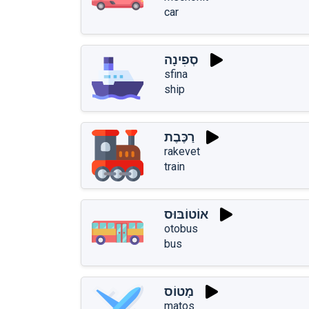
car
סְפִינָה
sfina
ship
רַכֶּבֶת
rakevet
train
אוֹטוֹבּוּס
otobus
bus
מָטוֹס
matos