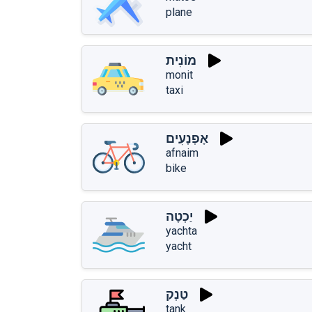
plane
מוֹנִית
monit
taxi
אָפְנָעִים
afnaim
bike
יַכְטָה
yachta
yacht
טַנְק
tanְk