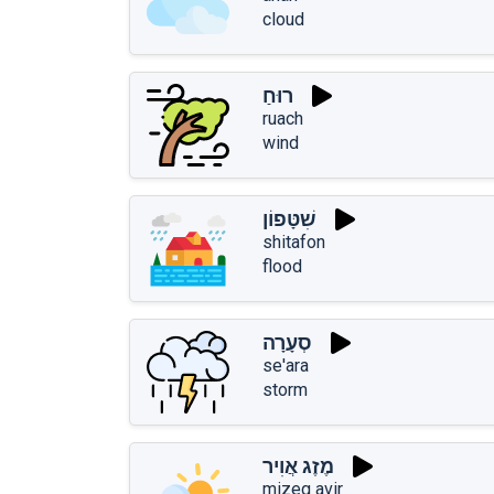
cloud
רוּחַ
ruach
wind
שִׁטָּפוֹן
shitafon
flood
סְעָרָה
se'ara
storm
מֶזֶג אֲוִיר
mizeg avir