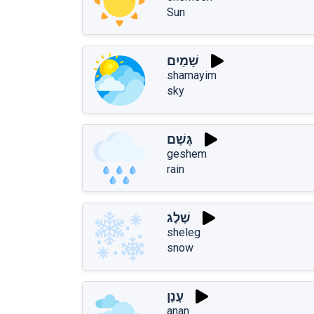
Sun
שָׁמַיִם
shamayim
sky
גֶּשֶׁם
geshem
rain
שֶׁלֶג
sheleg
snow
עָנָן
anan