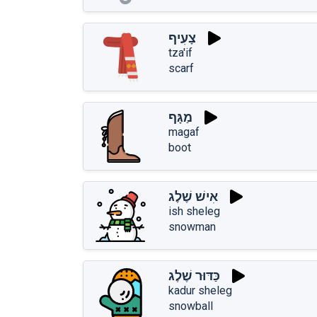
צָעִיף
tza'if
scarf
מַגָּף
magaf
boot
אִישׁ שֶׁלֶג
ish sheleg
snowman
כַּדּוּר שֶׁלֶג
kadur sheleg
snowball