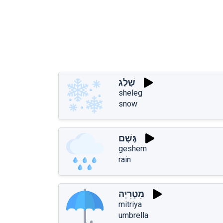
שֶׁלֶג
sheleg
snow
גֶּשֶׁם
geshem
rain
מִטְרִיָּה
mitriya
umbrella