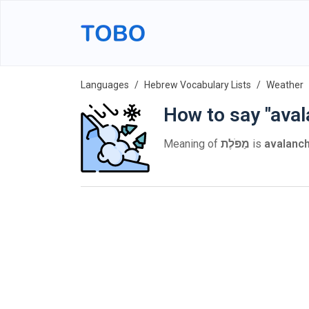
Languages
Hebrew Vocabulary Lists
Weather
How to say "ava
Meaning of
מַפֹּלֶת
is
avalanc