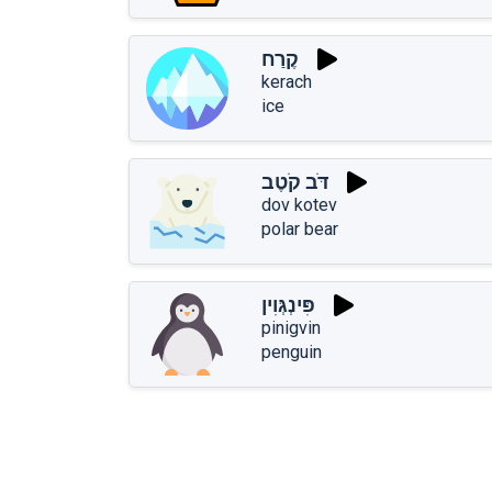
קֶרַח
kerach
ice
דֹּב קֹטֶב
dov kotev
polar bear
פִּינְגְּוִין
pinigvin
penguin