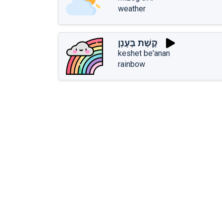
weather
קֶשֶׁת בֶּעָנָן
keshet be'anan
rainbow