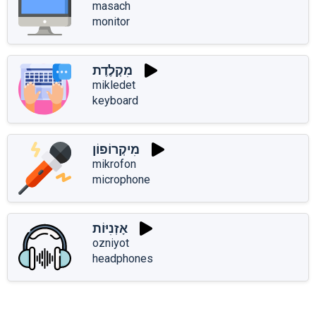
masach
monitor
מִקְלֶדֶת
mikledet
keyboard
מִיקְרוֹפוֹן
mikrofon
microphone
אָזְנִיּוֹת
ozniyot
headphones