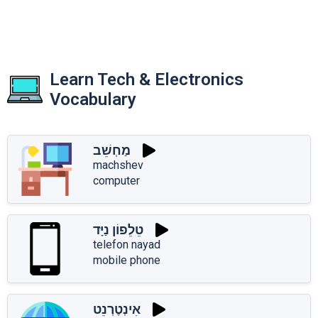
Learn Tech & Electronics
Vocabulary
מַחְשֵׁב
machshev
computer
טֵלֵפוֹן נַיָּד
telefon nayad
mobile phone
אִינְטֶרְנֵט