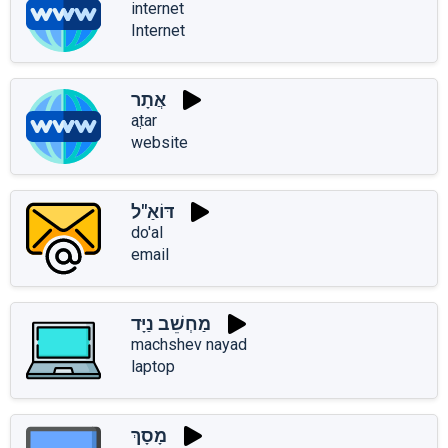
internet
Internet
אֲתָר
aֲtar
website
דּוֹאַ"ל
do'al
email
מַחְשֵׁב נַיָּד
machshev nayad
laptop
מָסָךְ