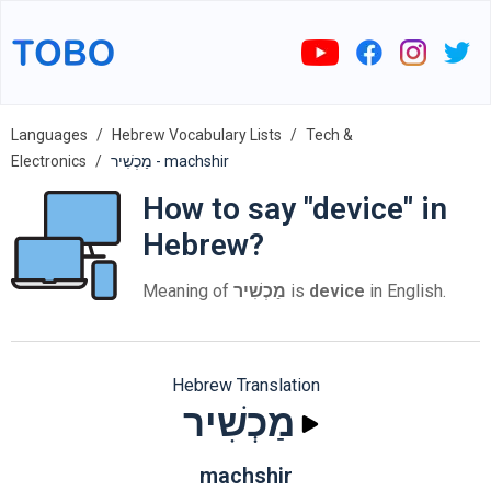
Languages
Hebrew Vocabulary Lists
Tech &
Electronics
מַכְשִׁיר - machshir
How to say "device" in
Hebrew?
Meaning of
מַכְשִׁיר
is
device
in English.
Hebrew Translation
מַכְשִׁיר
machshir