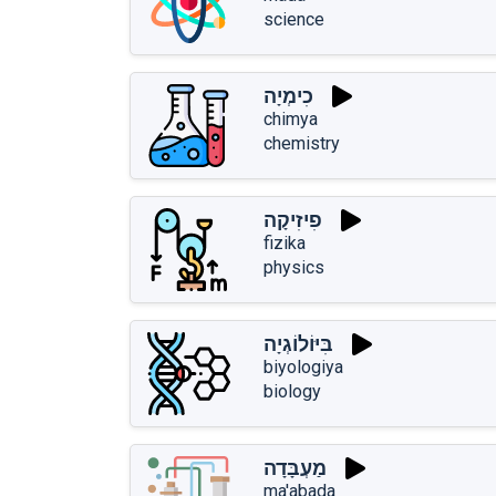
science
כִימְיָה
chimya
chemistry
פִיזִיקָה
fizika
physics
בִּיּוֹלוֹגְיָה
biyologiya
biology
מַעְבָּדָה
ma'abada