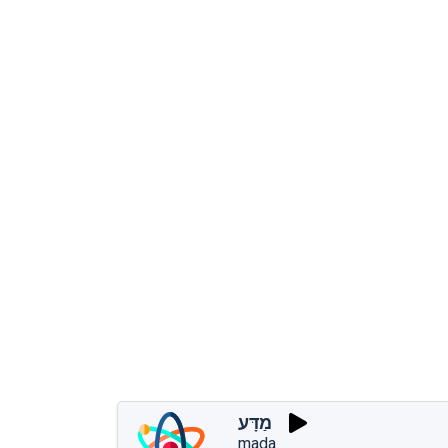
מַדָּע
mada