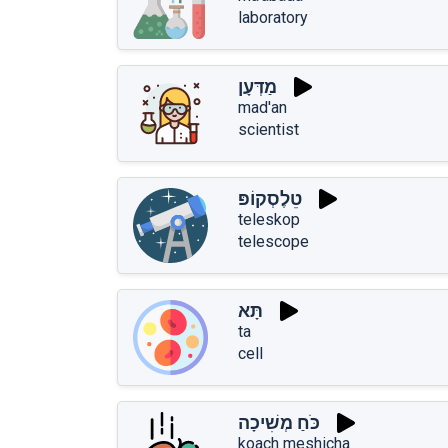
laboratory
מַדְּעָן
mad'an
scientist
טֵלֶסְקוֹפּ
teleskop
telescope
תָּא
ta
cell
כֹּחַ מְשִׁיכָה
koach meshicha