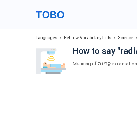
Languages
Hebrew Vocabulary Lists
Science
How to say "radi
Meaning of
קְרִינָה
is
radiatio