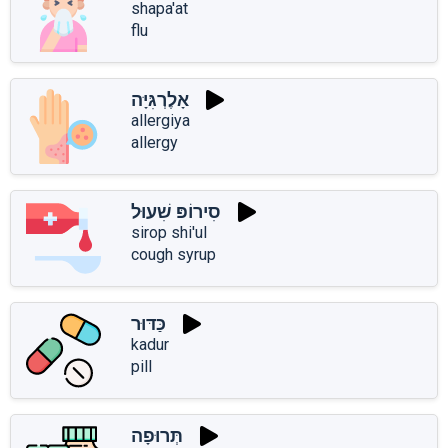
shapa'at
flu
אָלֶרְגִּיָּה
allergiya
allergy
סִירוֹפּ שִׁעוּל
sirop shi'ul
cough syrup
כַּדּוּר
kadur
pill
תְּרוּפָה