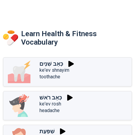
Learn Health & Fitness
Vocabulary
כְּאֵב שִׁנַּיִם
ke'ev shnayim
toothache
כְּאֵב רֹאשׁ
ke'ev rosh
headache
שַׁפַּעַת