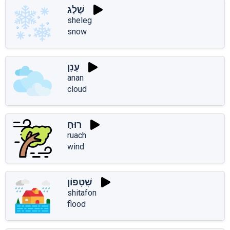
שֶׁלֶג
sheleg
snow
עָנָן
anan
cloud
רוּחַ
ruach
wind
שִׁטָּפוֹן
shitafon
flood