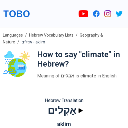
Languages
Hebrew Vocabulary Lists
Geography &
Nature
אַקְלִים - aklim
How to say "climate" in
Hebrew?
Meaning of
אַקְלִים
is
climate
in English.
Hebrew Translation
אַקְלִים
aklim