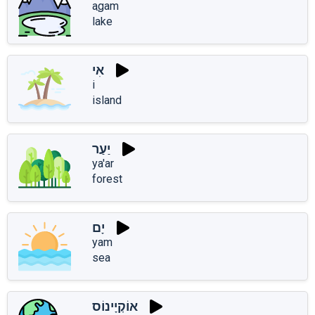
aֲgam
lake
אִי
i
island
יַעַר
ya'ar
forest
יָם
yam
sea
אוֹקְיָינוֹס