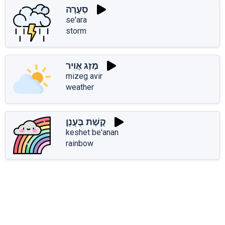
סְעָרָה
se'ara
storm
מֶזֶג אֲוִיר
mizeg avir
weather
קֶשֶׁת בֶּעָנָן
keshet be'anan
rainbow