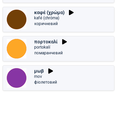
καφέ (χρώμα)
kafé (chróma)
коричневий
πορτοκαλί
portokalí
помаранчевий
μωβ
mov
фіолетовий