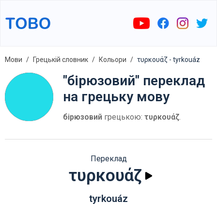
Мови
Грецькій словник
Кольори
τυρκουάζ - tyrkouáz
"бірюзовий" переклад
на грецьку мову
бірюзовий
грецькою:
τυρκουάζ
.
Переклад
τυρκουάζ
tyrkouáz