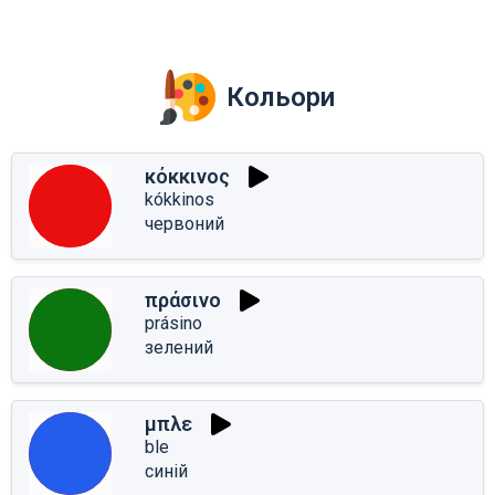
Кольори
κόκκινος
kókkinos
червоний
πράσινο
prásino
зелений
μπλε
ble
синій