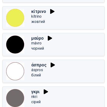
κίτρινο
kítrino
жовтий
μαύρο
mávro
чорний
άσπρος
áspros
білий
γκρι
nkri
сірий