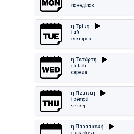
понеділок
η Τρίτη
i tríti
вівторок
η Τετάρτη
i tetárti
середа
η Πέμπτη
i pémpti
четвер
η Παρασκευή
i paraskeví