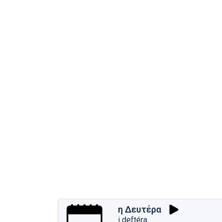
η Δευτέρα
i deftéra