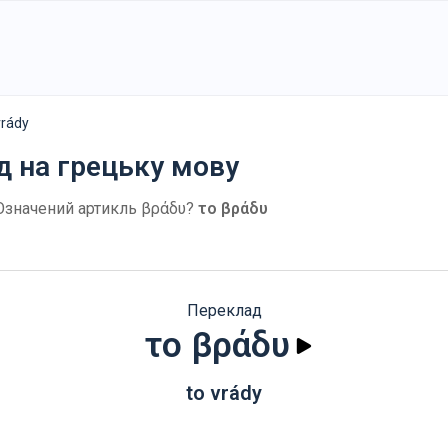
vrády
д на грецьку мову
 Означений артикль βράδυ?
το βράδυ
Переклад
το βράδυ
to vrády