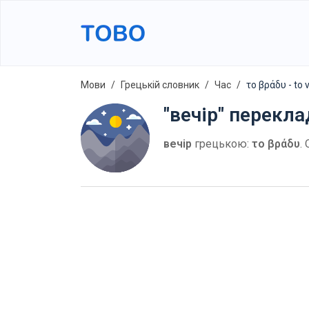
Мови
Грецькій словник
Час
το βράδυ - to 
"вечір" перекла
вечір
грецькою:
το βράδυ
.