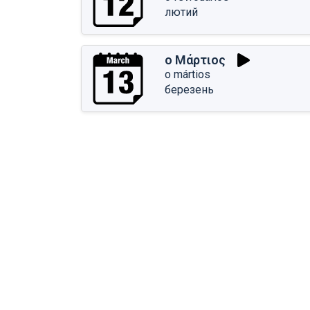
лютий
ο Μάρτιος
o mártios
березень