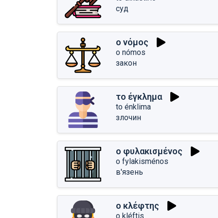
суд
ο νόμος
o nómos
закон
το έγκλημα
to énklima
злочин
ο φυλακισμένος
o fylakisménos
в'язень
ο κλέφτης
o kléftis