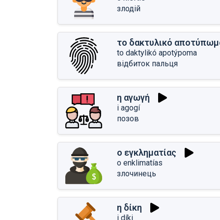
злодій
το δακτυλικό αποτύπωμ
to daktylikó apotýpoma
відбиток пальця
η αγωγή
i agogí
позов
ο εγκληματίας
o enklimatías
злочинець
η δίκη
i díki