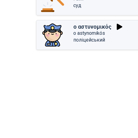
суд
ο αστυνομικός
o astynomikós
поліцейський