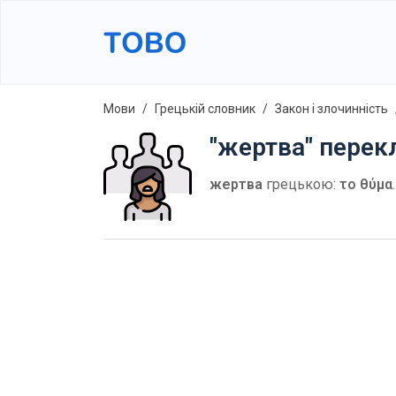
Мови
Грецькій словник
Закон і злочинність
"жертва" перек
жертва
грецькою:
το θύμα