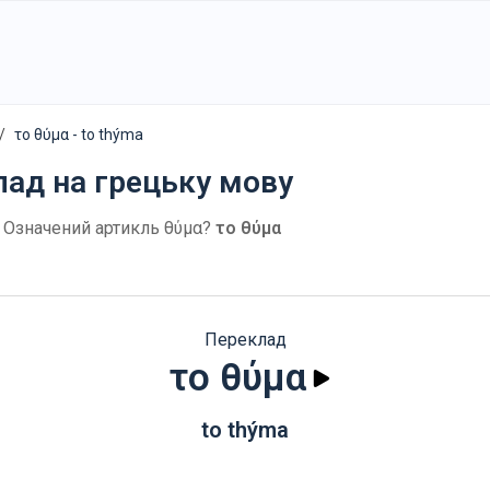
το θύμα - to thýma
лад на грецьку мову
. Означений артикль θύμα?
το θύμα
Переклад
το θύμα
to thýma