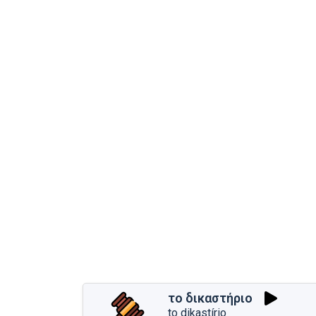
το δικαστήριο
to dikastírio