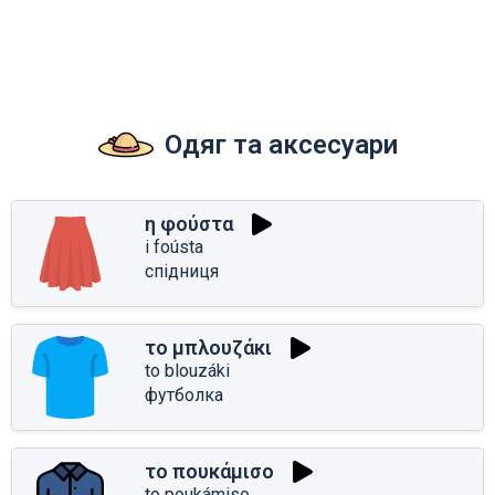
Одяг та аксесуари
η φούστα
i foústa
спідниця
το μπλουζάκι
to blouzáki
футболка
το πουκάμισο
to poukámiso