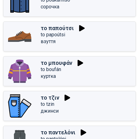
сорочка
το παπούτσι
to papoútsi
взуття
το μπουφάν
to boufán
куртка
το τζιν
to tzin
джинси
το παντελόνι
to pantelóni