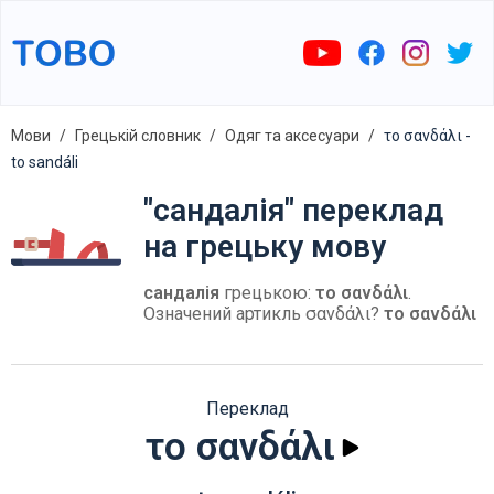
Мови
Грецькій словник
Одяг та аксесуари
το σανδάλι -
to sandáli
"сандалія" переклад
на грецьку мову
сандалія
грецькою:
το σανδάλι
.
Означений артикль σανδάλι?
το σανδάλι
Переклад
το σανδάλι