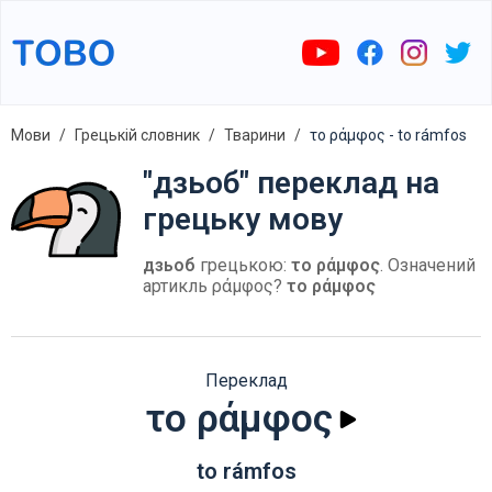
Мови
Грецькій словник
Тварини
το ράμφος - to rámfos
"дзьоб" переклад на
грецьку мову
дзьоб
грецькою:
το ράμφος
. Означений
артикль ράμφος?
το ράμφος
Переклад
το ράμφος
to rámfos